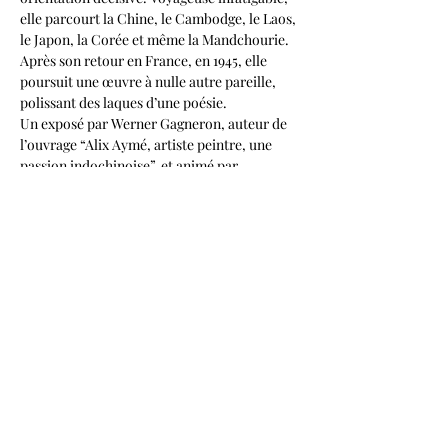
elle parcourt la Chine, le Cambodge, le Laos, 
le Japon, la Corée et même la Mandchourie. 
Après son retour en France, en 1945, elle 
poursuit une œuvre à nulle autre pareille, 
polissant des laques d’une poésie.
Un exposé par Werner Gagneron, auteur de 
l’ouvrage “Alix Aymé, artiste peintre, une 
passion indochinoise”, et animé par 
Charlotte Aguttes-Reynier, expert en art 
moderne asiatique