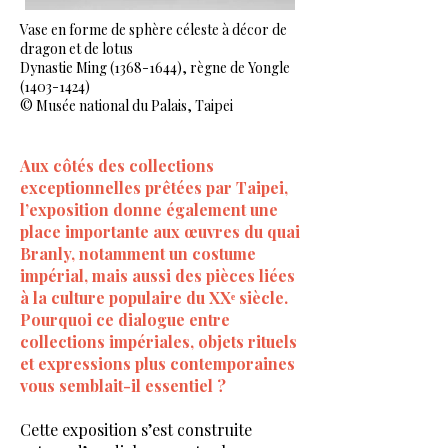
Vase en forme de sphère céleste à décor de
dragon et de lotus
Dynastie Ming
(1368-1644)
, règne de Yongle
(1403-1424)
© Musée national du Palais, Taipei
Aux côtés des collections
exceptionnelles prêtées par Taipei,
l’exposition donne également une
place importante aux œuvres du quai
Branly, notamment un costume
impérial, mais aussi des pièces liées
à la culture populaire du XXᵉ siècle.
Pourquoi ce dialogue entre
collections impériales, objets rituels
et expressions plus contemporaines
vous semblait-il essentiel ?
Cette exposition s’est construite