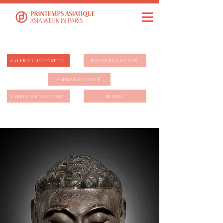
GALERIE CHARPENTIER
PARCOURS GALERIES
MAISONS DE VENTE
CABINETS D'EXPERTISE
MUSÉES