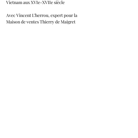
Vietnam aux XVIe-XVIIe siècle  
Avec Vincent L’herrou, expert pour la 
Maison de ventes Thierry de Maigret
PRINTEMPS ASIATIQUE PARIS
Du 2 au 11 juin 2027
Les plus importantes galeries d’art et d’antiquités spécialisées,
maisons de ventes aux enchères et institutions culturelles s’unissent
pour rendre compte de la richesse des arts asiatiques et du
dynamisme du marché français.
Pour rester informé tout au long de l’année, cliquez ci-dessous pour
vous abonner à notre newsletter.