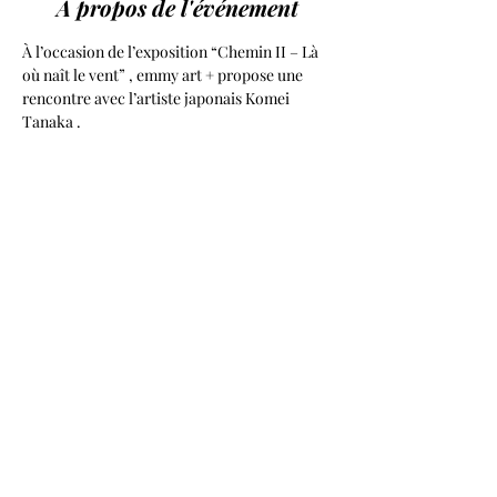
À propos de l'événement
À l’occasion de l’exposition “Chemin II – Là 
où naît le vent” , emmy art + propose une 
rencontre avec l’artiste japonais Komei 
Tanaka .
PRINTEMPS ASIATIQUE PARIS
Du 2 au 11 juin 2027
Les plus importantes galeries d’art et d’antiquités spécialisées,
maisons de ventes aux enchères et institutions culturelles s’unissent
pour rendre compte de la richesse des arts asiatiques et du
dynamisme du marché français.