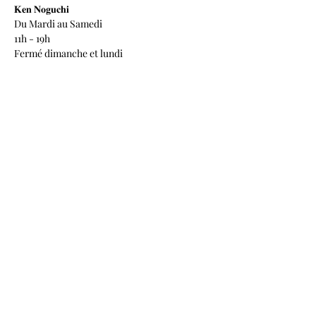
𝐊𝐞𝐧 𝐍𝐨𝐠𝐮𝐜𝐡𝐢
Du Mardi au Samedi
11h - 19h
Fermé dimanche et lundi
PRINTEMPS ASIATIQUE PARIS
Du 2 au 11 juin 2027
Les plus importantes galeries d’art et d’antiquités spécialisées,
maisons de ventes aux enchères et institutions culturelles s’unissent
pour rendre compte de la richesse des arts asiatiques et du
dynamisme du marché français.
Pour rester informé tout au long de l’année, cliquez ci-dessous pour