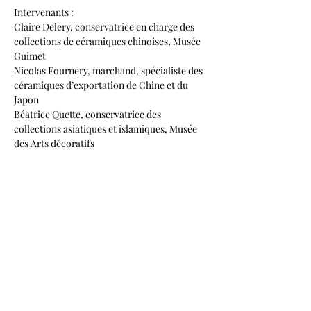
Intervenants :
Claire Delery, conservatrice en charge des 
collections de céramiques chinoises, Musée 
Guimet
Nicolas Fournery, marchand, spécialiste des 
céramiques d’exportation de Chine et du 
Japon
Béatrice Quette, conservatrice des 
collections asiatiques et islamiques, Musée 
des Arts décoratifs 
Modératrice :
Valentina Bruccoleri, historienne de l’art et 
curatrice, médiatrice générale des tables 
rondes du Printemps Asiatique Paris 