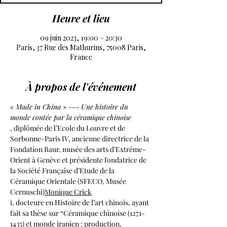
Heure et lieu
09 juin 2023, 19:00 – 20:30
Paris, 37 Rue des Mathurins, 75008 Paris,
France
À propos de l'événement
« Made in China » --- Une histoire du 
monde contée par la céramique chinoise
, diplômée de l’Ecole du Louvre et de 
Sorbonne-Paris IV, ancienne directrice de la 
Fondation Baur, musée des arts d’Extrême-
Orient à Genève et présidente fondatrice de 
la Société Française d’Etude de la 
Céramique Orientale (SFECO, Musée 
Cernuschi)
Monique Crick
i, docteure en Histoire de l’art chinois, ayant 
fait sa thèse sur “Céramique chinoise (1271-
1435) et monde iranien : production, 