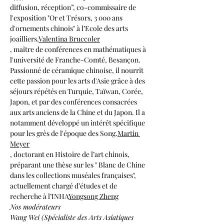
diffusion, réception”, co-commissaire de 
l'exposition "Or et Trésors, 3 000 ans 
d'ornements chinois" à l’Ecole des arts 
joailliers.
Valentina Bruccoler
, maître de conférences en mathématiques à 
l'université de Franche-Comté, Besançon. 
Passionné de céramique chinoise, il nourrit 
cette passion pour les arts d'Asie grâce à des 
séjours répétés en Turquie, Taïwan, Corée, 
Japon, et par des conférences consacrées 
aux arts anciens de la Chine et du Japon. Il a 
notamment développé un intérêt spécifique 
pour les grès de l'époque des Song.
Martin 
Meyer
, doctorant en Histoire de l’art chinois, 
préparant une thèse sur les " Blanc de Chine 
dans les collections muséales françaises", 
actuellement chargé d’études et de 
recherche à l’INHA
Yongsong Zheng
Nos modérateurs
Wang Wei (Spécialiste des Arts Asiatiques 