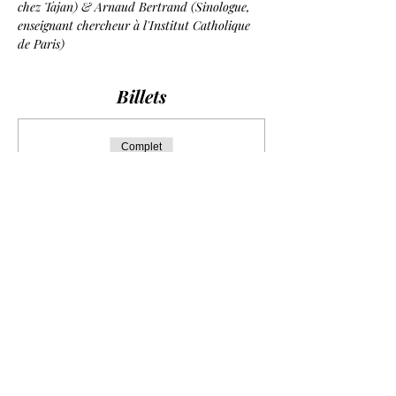
chez Tajan) & Arnaud Bertrand (Sinologue, 
enseignant chercheur à l'Institut Catholique 
de Paris)
Billets
Complet
Type de billet
Maison Tajan
Plus d'info
Prix
0,00 €
Cet événement est complet