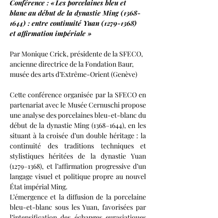
Conférence : « Les porcelaines bleu et 
blanc au début de la dynastie Ming (1368-
1644) : entre continuité Yuan (1279-1368) 
et affirmation impériale »
Par Monique Crick, présidente de la SFECO, 
ancienne directrice de la Fondation Baur, 
musée des arts d’Extrême-Orient (Genève)
Cette conférence organisée par la SFECO en 
partenariat avec le Musée Cernuschi propose 
une analyse des porcelaines bleu-et-blanc du 
début de la dynastie Ming (1368–1644), en les 
situant à la croisée d’un double héritage : la 
continuité des traditions techniques et 
stylistiques héritées de la dynastie Yuan 
(1279–1368), et l’affirmation progressive d’un 
langage visuel et politique propre au nouvel 
État impérial Ming.
L’émergence et la diffusion de la porcelaine 
bleu-et-blanc sous les Yuan, favorisées par 
l’intensification des échanges eurasiatiques 