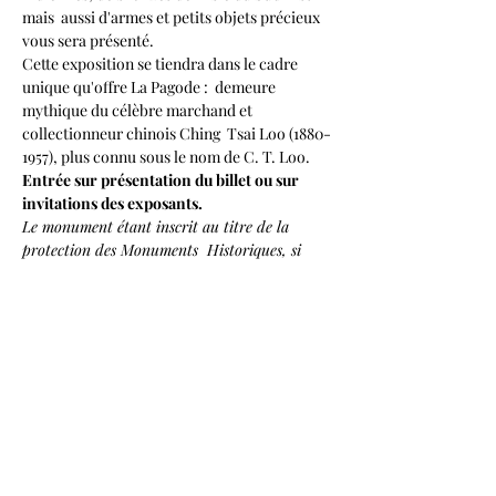
mais  aussi d'armes et petits objets précieux 
vous sera présenté.
Cette exposition se tiendra dans le cadre 
unique qu'offre La Pagode :  demeure 
mythique du célèbre marchand et 
collectionneur chinois Ching  Tsai Loo (1880-
1957), plus connu sous le nom de C. T. Loo.
Entrée sur présentation du billet ou sur 
invitations des exposants.
Le monument étant inscrit au titre de la 
protection des Monuments  Historiques, si 
l'affluence devenait trop importante nous 
serions dans  l'obligation de réguler les 
entrées. Nous vous remercions pour votre 
 compréhension.