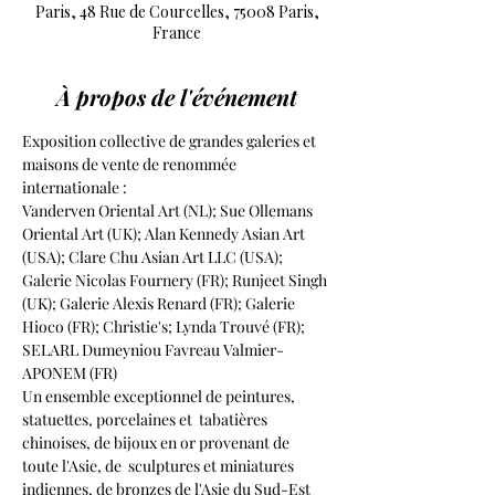
Paris, 48 Rue de Courcelles, 75008 Paris,
France
À propos de l'événement
Exposition collective de grandes galeries et 
maisons de vente de renommée 
internationale :
Vanderven Oriental Art (NL); Sue Ollemans 
Oriental Art (UK); Alan Kennedy Asian Art 
(USA); Clare Chu Asian Art LLC (USA); 
Galerie Nicolas Fournery (FR); Runjeet Singh 
(UK); Galerie Alexis Renard (FR); Galerie 
Hioco (FR); Christie's; Lynda Trouvé (FR); 
SELARL Dumeyniou Favreau Valmier-
APONEM (FR)
Un ensemble exceptionnel de peintures, 
statuettes, porcelaines et  tabatières 
chinoises, de bijoux en or provenant de 
toute l'Asie, de  sculptures et miniatures 
indiennes, de bronzes de l'Asie du Sud-Est 