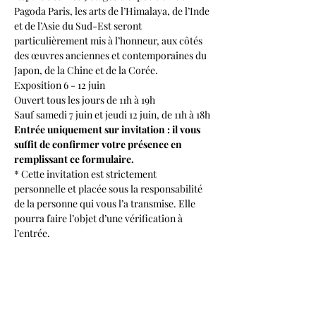
Pagoda Paris, les arts de l’Himalaya, de l’Inde 
et de l’Asie du Sud-Est seront 
particulièrement mis à l’honneur, aux côtés 
des œuvres anciennes et contemporaines du 
Japon, de la Chine et de la Corée.
Exposition 6 - 12 juin
Ouvert tous les jours de 11h à 19h
Sauf samedi 7 juin et jeudi 12 juin, de 11h à 18h
Entrée uniquement sur invitation : il vous 
suffit de confirmer votre présence en 
remplissant ce formulaire.
* Cette invitation est strictement 
personnelle et placée sous la responsabilité 
de la personne qui vous l’a transmise. Elle 
pourra faire l’objet d’une vérification à 
l’entrée.
Le monument étant inscrit au titre de la 
protection des Monuments Historiques, si 
l'affluence devenait trop importante nous 
serions dans l'obligation de réguler les 