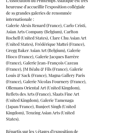
L’Association du Printemps Asiatique est très 
heureuse d'accueillir l’exposition collégiale 
de 19 grandes galeries de renommée 
internationale :
Galerie Alexis Renard (France), Carlo Cristi, 
Asian Arts Company (Belgium), Carlton 
Rochell (United States), Clare Chu Asian Art 
(United States), Frédérique Mattei (France), 
Gregg Baker Asian Art (Belgium), Galerie 
Hioco (France), Galerie Jacques Barrère 
(France), Galerie Jean-François Cazeau 
(France), JM Béalu & Fils (France), Galerie 
Louis & Sack (France), Magna Gallery Paris 
(France), Galerie Nicolas Fournery (France), 
Ollemans Oriental Art (United Kingdom), 
Reflets des Arts (France), Slaats Fine Art 
(United Kingdom), Galerie Tamenaga 
(Japan/France), Runjeet Singh (United 
Kingdom), Tenzing Asian Arts (United 
States). 
Répartis sur les 5 étages d’exposition de 