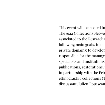
This event will be hosted in
The Asia Collections Networ
associated to the Research 
following main goals: to map
private domain); to develop
responsible for the managem
specialists and institutions
publications, restorations, 
In partnership with the Pri
ethnographic collections (T
discussant, Julien Rousseau 