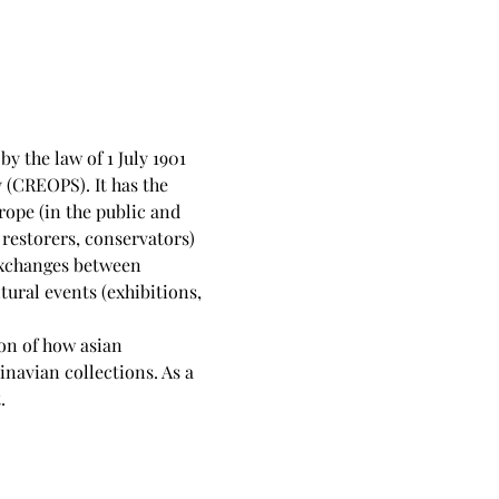
 the law of 1 July 1901 
 (CREOPS). It has the 
rope (in the public and 
restorers, conservators) 
exchanges between 
tural events (exhibitions, 
on of how asian 
navian collections. As a 
.