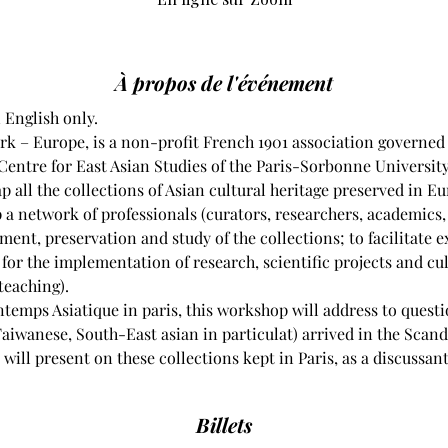
À propos de l'événement
 English only.
k – Europe, is a non-profit French 1901 association governed by
Centre for East Asian Studies of the Paris-Sorbonne University
 all the collections of Asian cultural heritage preserved in Eu
 a network of professionals (curators, researchers, academics, 
ent, preservation and study of the collections; to facilitate 
 for the implementation of research, scientific projects and cul
teaching).
ntemps Asiatique in paris, this workshop will address to questi
aiwanese, South-East asian in particulat) arrived in the Scandi
will present on these collections kept in Paris, as a discussant
Billets