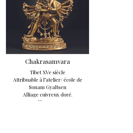
Chakrasamvara
Tibet XVe siècle
Attribuable à l’atelier/ école de
Sonam Gyaltsen
Alliage cuivreux doré.
H. 23 cm
Divinité importante du panthéon
lamaïque, Chakrsamvara peut
revêtir plusieurs dizaines de
formes différentes, des plus