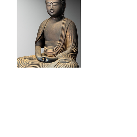
Amida Nyorai
Japon
Période Kamakura, 14e siècle
Taille: 23 cm
Provenance: collection privée
japonaise