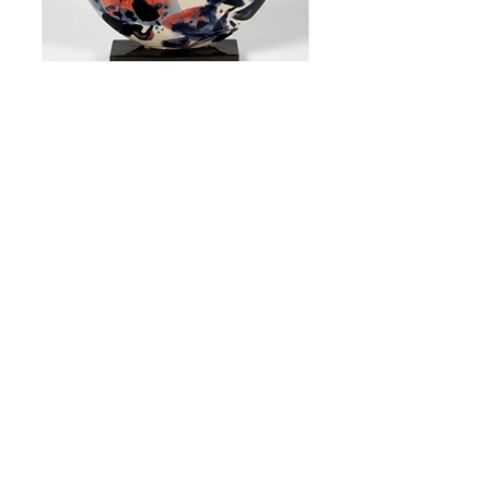
Chu Teh-Chun
(1920-2014)
Vase Rond, F31, 2005,
Terre cuite,
32 x 32 cm, Ed à 8 exemplaires,
n°1/8, Signée derrière,
Cachet de l’éditeur au-dessous de la
base
© Galerie Jean-François Cazeau