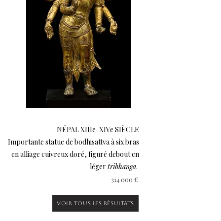
NÉPAL XIIIe-XIVe SIÈCLE
Importante statue de bodhisattva à six bras
en alliage cuivreux doré, figuré debout en
léger
tribhanga
.
314 000 €
Voir tous les résultats