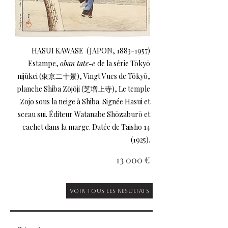
HASUI KAWASE (JAPON,
1883-1957)
Estampe,
oban tate-e
de la série Tōkyō
nijūkei (東京二十景), Vingt Vues de Tōkyō,
planche Shiba Zōjōji (芝増上寺), Le temple
Zōjō sous la neige à Shiba. Signée Hasui et
sceau sui. Éditeur Watanabe Shōzaburō et
cachet dans la marge. Datée de Taisho 14
(1925).
13 000 €
Voir tous les résultats