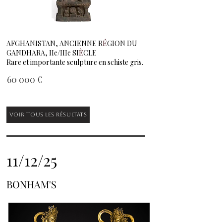
AFGHANISTAN, ANCIENNE R
É
GION DU
GANDHARA, IIe/IIIe SI
È
CLE
Rare et importante sculpture en schiste gris.
60 000 €
Voir tous les résultats
11/12/25
BONHAM'S